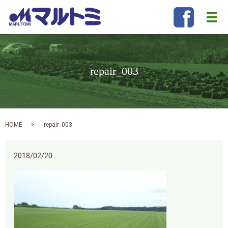
メ
repair_003
HOME
repair_003
2018/02/20