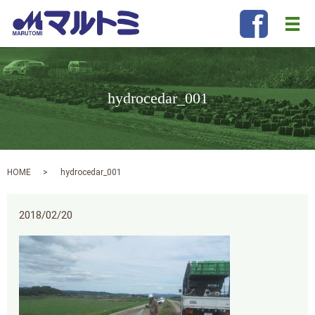
メ
hydrocedar_001
HOME
hydrocedar_001
2018/02/20